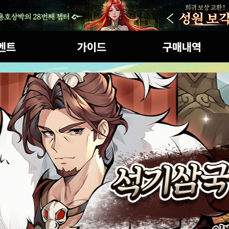
인 이벤트
초보자가이드
구매내역
세계관
마일리지상점
게임특징
캐릭터 소개
아이템확률