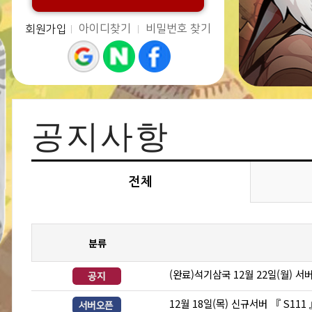
아이디찾기
비밀번호 찾기
회원가입
공지사항
전체
분류
(완료)석기삼국 12월 22일(월) 서
12월 18일(목) 신규서버 『 S111