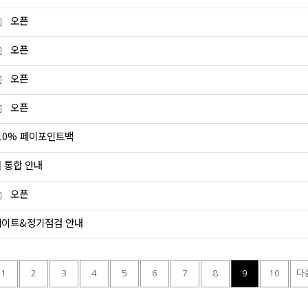
 』 오픈
 』 오픈
 』 오픈
 』 오픈
 10% 페이포인트백
버 통합 안내
 』 오픈
업데이트&정기점검 안내
1
2
3
4
5
6
7
8
9
10
다