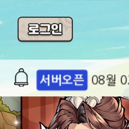
공지
[석기삼
점검
(완료)
서버오픈
08월 0
공지
[석기삼
&쿠폰!