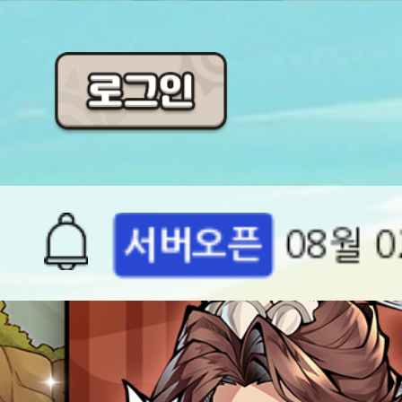
공지
[석기삼
점검
08월 
서버오픈
08월 0
공지
[석기삼
&쿠폰!