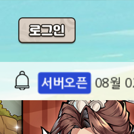
공지
[석기삼
점검
(완료)
서버오픈
08월 0
공지
[석기삼
&쿠폰!