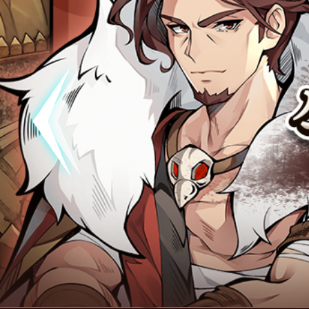
공지
[석기삼
공지
[석기삼
폰!
공지
[석기삼국
폰!
공지
[석기삼
점검
(완료)