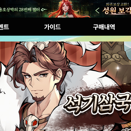
인 이벤트
초보자가이드
구매내역
세계관
마일리지상점
게임특징
캐릭터 소개
아이템확률