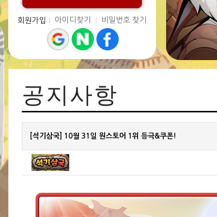
아이디찾기
비밀번호 찾기
회원가입
공지사항
[석기삼국] 10월 31일 원스토어 1위 등극&쿠폰!