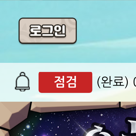
공지
[석기삼
점검
(완료)
서버오픈
08월 0